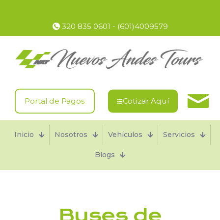
Transporte
Puerta a Puerta
320 835 0601 - (601)4009579
Portal de Pagos
Cotizar Aquí
Inicio
Nosotros
Vehículos
Servicios
Blogs
Buses de